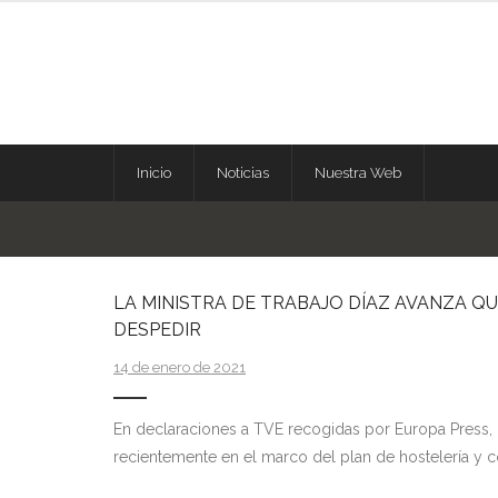
Skip
to
content
Inicio
Noticias
Nuestra Web
LA MINISTRA DE TRABAJO DÍAZ AVANZA Q
DESPEDIR
14 de enero de 2021
En declaraciones a TVE recogidas por Europa Press, 
recientemente en el marco del plan de hostelería y 