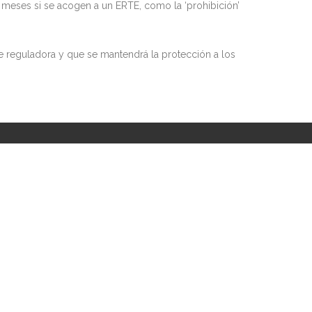
meses si se acogen a un ERTE, como la ‘prohibición’
e reguladora y que se mantendrá la protección a los