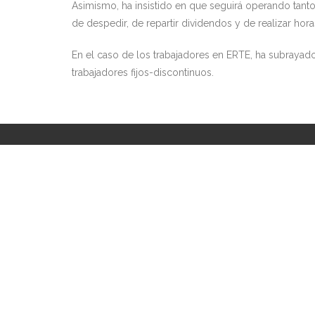
Asimismo, ha insistido en que seguirá operando tant
de despedir, de repartir dividendos y de realizar hora
En el caso de los trabajadores en ERTE, ha subrayad
trabajadores fijos-discontinuos.