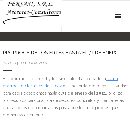
Skip
to
content
Inicio
Noticias
PRÓRROGA DE LOS ERTES HASTA EL 31 DE ENERO
29 de septiembre de 2020
Nuestra Web
El Gobierno, la patronal y los sindicatos han cerrado la
cuarta
prórroga de los ertes de la covid
. El acuerdo prolonga las ayudas
para estos expedientes hasta el
31 de enero del 2021
, prioriza
los recursos para una lista de sectores concretos y mantiene las
prestaciones de paro intactas para aquellos trabajadores que
permanezcan en erte.